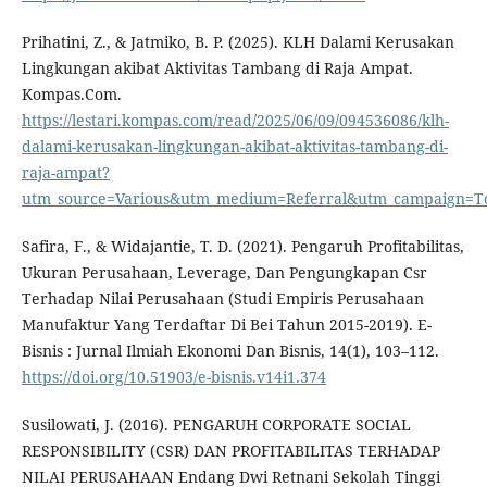
Prihatini, Z., & Jatmiko, B. P. (2025). KLH Dalami Kerusakan
Lingkungan akibat Aktivitas Tambang di Raja Ampat.
Kompas.Com.
https://lestari.kompas.com/read/2025/06/09/094536086/klh-
dalami-kerusakan-lingkungan-akibat-aktivitas-tambang-di-
raja-ampat?
utm_source=Various&utm_medium=Referral&utm_campaign=T
Safira, F., & Widajantie, T. D. (2021). Pengaruh Profitabilitas,
Ukuran Perusahaan, Leverage, Dan Pengungkapan Csr
Terhadap Nilai Perusahaan (Studi Empiris Perusahaan
Manufaktur Yang Terdaftar Di Bei Tahun 2015-2019). E-
Bisnis : Jurnal Ilmiah Ekonomi Dan Bisnis, 14(1), 103–112.
https://doi.org/10.51903/e-bisnis.v14i1.374
Susilowati, J. (2016). PENGARUH CORPORATE SOCIAL
RESPONSIBILITY (CSR) DAN PROFITABILITAS TERHADAP
NILAI PERUSAHAAN Endang Dwi Retnani Sekolah Tinggi