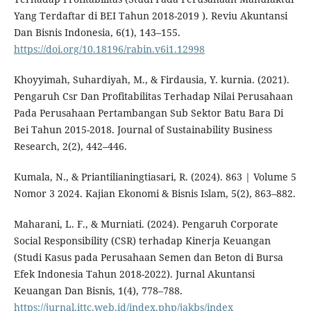
Yang Terdaftar di BEI Tahun 2018-2019 ). Reviu Akuntansi
Dan Bisnis Indonesia, 6(1), 143–155.
https://doi.org/10.18196/rabin.v6i1.12998
Khoyyimah, Suhardiyah, M., & Firdausia, Y. kurnia. (2021).
Pengaruh Csr Dan Profitabilitas Terhadap Nilai Perusahaan
Pada Perusahaan Pertambangan Sub Sektor Batu Bara Di
Bei Tahun 2015-2018. Journal of Sustainability Business
Research, 2(2), 442–446.
Kumala, N., & Priantilianingtiasari, R. (2024). 863 | Volume 5
Nomor 3 2024. Kajian Ekonomi & Bisnis Islam, 5(2), 863–882.
Maharani, L. F., & Murniati. (2024). Pengaruh Corporate
Social Responsibility (CSR) terhadap Kinerja Keuangan
(Studi Kasus pada Perusahaan Semen dan Beton di Bursa
Efek Indonesia Tahun 2018-2022). Jurnal Akuntansi
Keuangan Dan Bisnis, 1(4), 778–788.
https://jurnal.ittc.web.id/index.php/jakbs/index